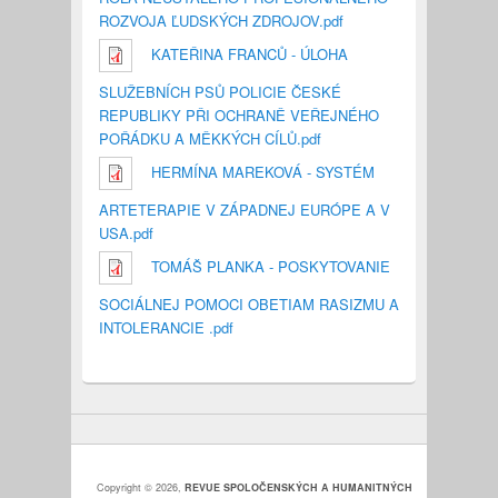
ROZVOJA ĽUDSKÝCH ZDROJOV.pdf
KATEŘINA FRANCŮ - ÚLOHA
SLUŽEBNÍCH PSŮ POLICIE ČESKÉ
REPUBLIKY PŘI OCHRANĚ VEŘEJNÉHO
POŘÁDKU A MĚKKÝCH CÍLŮ.pdf
HERMÍNA MAREKOVÁ - SYSTÉM
ARTETERAPIE V ZÁPADNEJ EURÓPE A V
USA.pdf
TOMÁŠ PLANKA - POSKYTOVANIE
SOCIÁLNEJ POMOCI OBETIAM RASIZMU A
INTOLERANCIE .pdf
Copyright © 2026,
REVUE SPOLOČENSKÝCH A HUMANITNÝCH