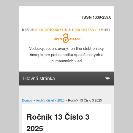
ISSN 1339-259X
Vedecký, recenzovaný, on line elektronický
časopis pre problematiku spoločenských a
humanitných vied
Domov
»
Archív čísiel
»
2025
» Ročník 13 Číslo 3 2025
Nachádzate sa tu
Ročník 13 Číslo 3
2025