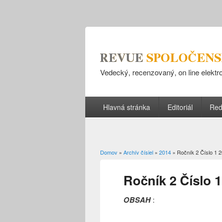
Vedecký, recenzovaný, on line elekt
Hlavná stránka
Editoriál
Red
Domov
»
Archív čísiel
»
2014
» Ročník 2 Číslo 1 
Nachádzate sa tu
Ročník 2 Číslo 1
OBSAH
: