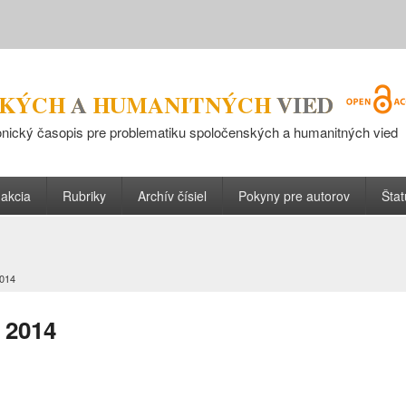
ronický časopis pre problematiku spoločenských a humanitných vied
akcia
Rubriky
Archív čísiel
Pokyny pre autorov
Štat
2014
 2014