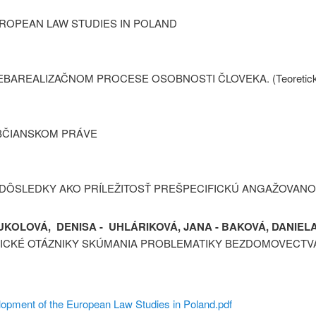
ROPEAN LAW STUDIES IN POLAND
AREALIZAČNOM PROCESE OSOBNOSTI ČLOVEKA. (Teoreticko-me
OBČIANSKOM PRÁVE
 DÔSLEDKY AKO PRÍLEŽITOSŤ PREŠPECIFICKÚ ANGAŽOVANO
UKOLOVÁ, DENISA - UHLÁRIKOVÁ, JANA - BAKOVÁ, DANIEL
CKÉ OTÁZNIKY SKÚMANIA PROBLEMATIKY BEZDOMOVECTV
lopment of the European Law Studies in Poland.pdf