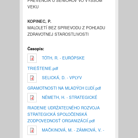
PREVENCIA U SENIOROV VO VYŠŠOM
VEKU
KOPINEC, P.
MALOLETÍ BEZ SPRIEVODU Z POHĽADU
ZDRAVOTNEJ STAROSTLIVOSTI
Časopis:
TÓTH, R. - EURÓPSKE
TRIEŠTENIE.pdf
SELICKÁ, D. - VPLYV
GRAMOTNOSTI NA MLADÝCH ĽUDÍ.pdf
NÉMETH, H. - STRATEGICKÉ
RIADENIE UDRŽATEĽNÉHO ROZVOJA
STRATEGICKÁ SPOLOČENSKÁ
ZODPOVEDNOSŤ ORGANIZÁCIÍ.pdf
MAČKINOVÁ, M. - ZÁMKOVÁ, V. -